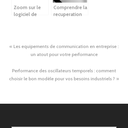
Zoom sur le
Comprendre la
logiciel de
recuperation
cartographie et
de donnees
son
sur support
importance
informatique
Navigation
Les equipements de communication en entreprise :
de
un atout pour votre performance
l’article
Performance des oscillateurs temporels : comment
choisir le bon modèle pour vos besoins industriels ?