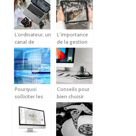
?
informatiques
L’ordinateur, un
L’importance
canal de
de la gestion
transmission
des stocks en
des arts visuels
ligne
Pourquoi
Conseils pour
solliciter les
bien choisir
services d’une
des
entreprise
ordinateurs
informatique
pour
entreprise