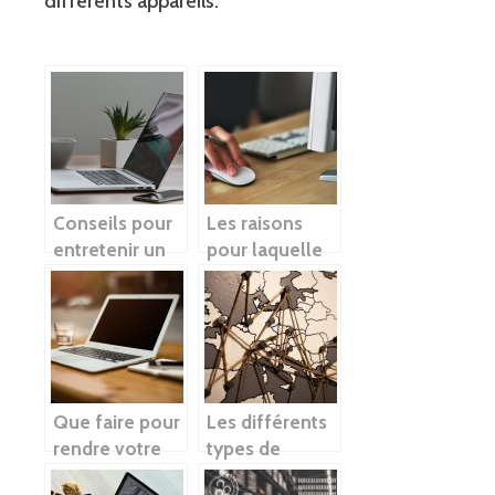
différents appareils.
Conseils pour
Les raisons
entretenir un
pour laquelle
ordinateur
un ordinateur
portable
plante
Que faire pour
Les différents
rendre votre
types de
PC plus rapide
réseaux