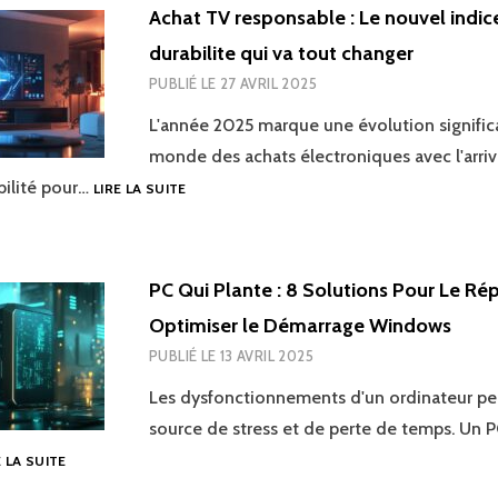
GUIDE
Achat TV responsable : Le nouvel indic
COMPARATIF
durabilite qui va tout changer
POUR
TROUVER
PUBLIÉ LE
27 AVRIL 2025
OÙ
EST
L'année 2025 marque une évolution significa
LA
monde des achats électroniques avec l'arri
LETTRE
ACHAT
bilité pour…
LIRE LA SUITE
M
TV
SUR
RESPONSABLE
UN
:
CLAVIER
LE
QWERTY
PC Qui Plante : 8 Solutions Pour Le Rép
NOUVEL
Optimiser le Démarrage Windows
INDICE
DE
PUBLIÉ LE
13 AVRIL 2025
DURABILITE
QUI
Les dysfonctionnements d'un ordinateur pe
VA
source de stress et de perte de temps. Un P
TOUT
PC
E LA SUITE
CHANGER
QUI