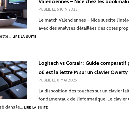
Valenciennes – Nice chez les bookmak
LES
SOLUTIONS
PUBLIÉ LE
5 JUIN 2025
SAGE
Le match Valenciennes – Nice suscite l'intér
avec des analyses détaillées des cotes prop
STREAMING
Cette…
LIRE LA SUITE
ET
PARIS
EN
DIRECT
Logitech vs Corsair : Guide comparatif 
:
où est la lettre M sur un clavier Qwerty
ANALYSE
DES
PUBLIÉ LE
8 MAI 2025
COTES
VALENCIENNES
La disposition des touches sur un clavier fai
–
fondamentaux de l'informatique. Le clavier
NICE
LOGITECH
isé dans le…
LIRE LA SUITE
CHEZ
VS
LES
CORSAIR
BOOKMAKERS
: