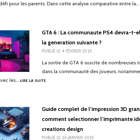
défi pour les parents. Dans cette analyse comparative entre la
CONVERTISSEUR
VIDEO
GTA 6 : La communaute PS4 devra-t-el
la generation suivante ?
PUBLIÉ LE
4 FÉVRIER 2025
La sortie de GTA 6 suscite de nombreuses i
dans la communauté des joueurs, notammen
GTA
avec les…
LIRE LA SUITE
6
:
LA
COMMUNAUTE
Guide complet de l’impression 3D gran
PS4
comment selectionner l’imprimante id
DEVRA-
T-
creations design
ELLE
PUBLIÉ LE
24 JANVIER 2025
PASSER