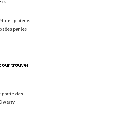
ers
êt des parieurs
osées par les
pour trouver
t partie des
 Qwerty,