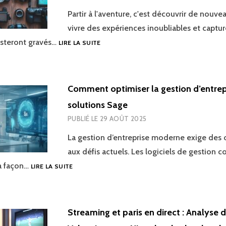
Partir à l'aventure, c'est découvrir de nouve
vivre des expériences inoubliables et captur
LES
esteront gravés…
LIRE LA SUITE
MEILLEURS
APPAREILS
PHOTO
ET
Comment optimiser la gestion d’entrep
CAMÉRAS
solutions Sage
POUR
TOUTES
PUBLIÉ LE
29 AOÛT 2025
VOS
AVENTURES
La gestion d’entreprise moderne exige des 
aux défis actuels. Les logiciels de gestion
COMMENT
la façon…
LIRE LA SUITE
OPTIMISER
LA
GESTION
D’ENTREPRISE
Streaming et paris en direct : Analyse 
AVEC