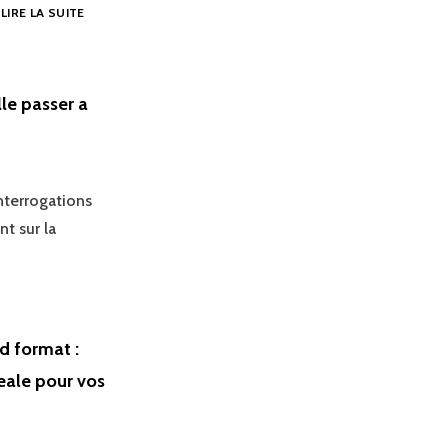
QUELLE
…
LIRE LA SUITE
TABLETTE
ÉDUCATIVE
CHOISIR
POUR
le passer a
ENFANTS
:
STORIO
2
VS
nterrogations
LEAPPAD
t sur la
–
CE
QUE
PENSENT
VRAIMENT
LES
d format :
ENFANTS
eale pour vos