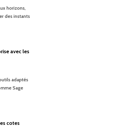
aux horizons,
er des instants
rise avec les
outils adaptés
 comme Sage
des cotes