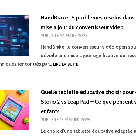
PLANTE
:
8
HandBrake : 5 problemes resolus dans 
SOLUTIONS
mise a jour du convertisseur video
POUR
LE
PUBLIÉ LE
24 MARS 2025
RÉPARER
ET
HandBrake, le convertisseur vidéo open sou
OPTIMISER
dévoile une mise à jour significative qui rés
LE
HANDBRAKE
hniques rencontrés par…
LIRE LA SUITE
DÉMARRAGE
:
WINDOWS
5
PROBLEMES
RESOLUS
Quelle tablette éducative choisir pour 
DANS
Storio 2 vs LeapPad – Ce que pensent 
LA
DERNIERE
enfants
MISE
PUBLIÉ LE
13 FÉVRIER 2025
A
JOUR
Le choix d'une tablette éducative adaptée 
DU