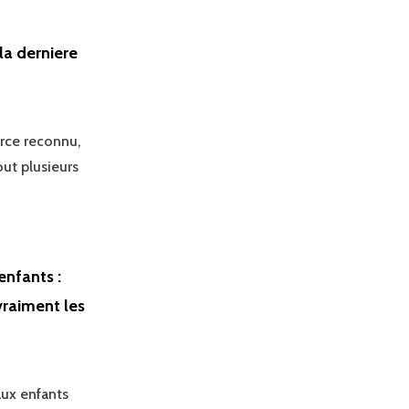
la derniere
rce reconnu,
out plusieurs
enfants :
vraiment les
aux enfants