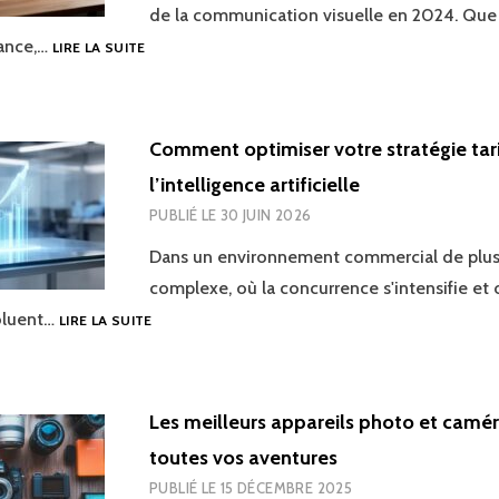
de la communication visuelle en 2024. Que
LOGICIELS
lance,…
LIRE LA SUITE
DE
MISE
EN
PAGE
Comment optimiser votre stratégie tari
:
l’intelligence artificielle
TOP
5
PUBLIÉ LE
30 JUIN 2026
DES
OUTILS
Dans un environnement commercial de plus
EN
complexe, où la concurrence s'intensifie et 
2024,
COMMENT
oluent…
LIRE LA SUITE
DU
OPTIMISER
GRATUIT
VOTRE
AU
STRATÉGIE
PROFESSIONNEL
TARIFAIRE
POUR
Les meilleurs appareils photo et camé
AVEC
VOS
toutes vos aventures
L’INTELLIGENCE
PUBLICATIONS
ARTIFICIELLE
PUBLIÉ LE
15 DÉCEMBRE 2025