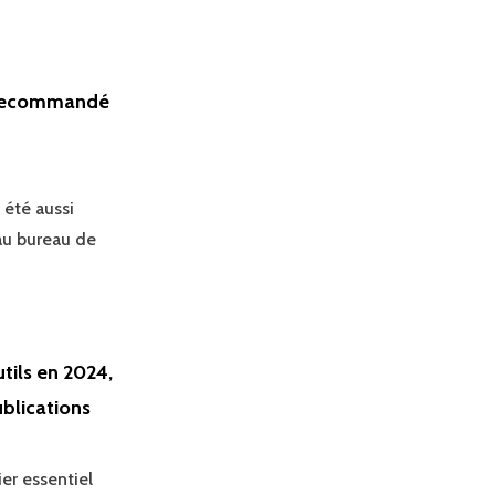
r recommandé
été aussi
 au bureau de
tils en 2024,
ublications
ier essentiel