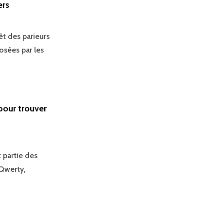
ers
êt des parieurs
osées par les
pour trouver
t partie des
 Qwerty,