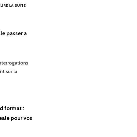
QUELLE
…
LIRE LA SUITE
TABLETTE
ÉDUCATIVE
CHOISIR
POUR
le passer a
ENFANTS
:
STORIO
2
VS
nterrogations
LEAPPAD
t sur la
–
CE
QUE
PENSENT
VRAIMENT
LES
d format :
ENFANTS
eale pour vos