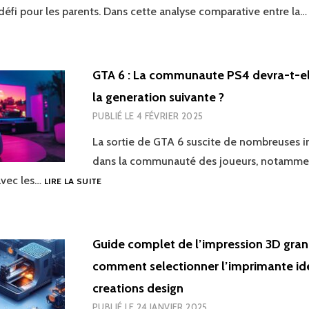
défi pour les parents. Dans cette analyse comparative entre la
CONVERTISSEUR
VIDEO
GTA 6 : La communaute PS4 devra-t-el
la generation suivante ?
PUBLIÉ LE
4 FÉVRIER 2025
La sortie de GTA 6 suscite de nombreuses i
dans la communauté des joueurs, notammen
GTA
avec les…
LIRE LA SUITE
6
:
LA
COMMUNAUTE
Guide complet de l’impression 3D gran
PS4
comment selectionner l’imprimante id
DEVRA-
T-
creations design
ELLE
PUBLIÉ LE
24 JANVIER 2025
PASSER