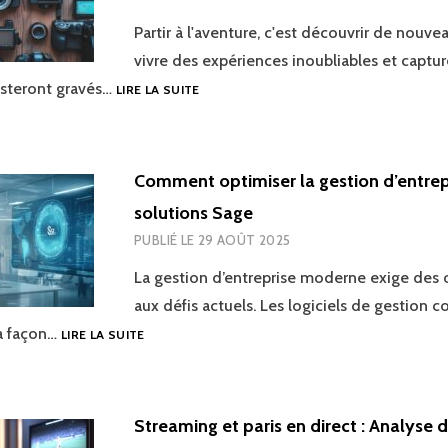
Partir à l'aventure, c'est découvrir de nouve
vivre des expériences inoubliables et captur
LES
esteront gravés…
LIRE LA SUITE
MEILLEURS
APPAREILS
PHOTO
ET
Comment optimiser la gestion d’entrep
CAMÉRAS
solutions Sage
POUR
TOUTES
PUBLIÉ LE
29 AOÛT 2025
VOS
AVENTURES
La gestion d’entreprise moderne exige des 
aux défis actuels. Les logiciels de gestion
COMMENT
la façon…
LIRE LA SUITE
OPTIMISER
LA
GESTION
D’ENTREPRISE
Streaming et paris en direct : Analyse 
AVEC