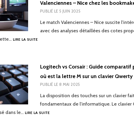
Valenciennes – Nice chez les bookmak
LES
SOLUTIONS
PUBLIÉ LE
5 JUIN 2025
SAGE
Le match Valenciennes – Nice suscite l'intér
avec des analyses détaillées des cotes prop
STREAMING
Cette…
LIRE LA SUITE
ET
PARIS
EN
DIRECT
Logitech vs Corsair : Guide comparatif 
:
où est la lettre M sur un clavier Qwerty
ANALYSE
DES
PUBLIÉ LE
8 MAI 2025
COTES
VALENCIENNES
La disposition des touches sur un clavier fai
–
fondamentaux de l'informatique. Le clavier
NICE
LOGITECH
isé dans le…
LIRE LA SUITE
CHEZ
VS
LES
CORSAIR
BOOKMAKERS
: