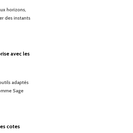
aux horizons,
er des instants
rise avec les
outils adaptés
 comme Sage
des cotes