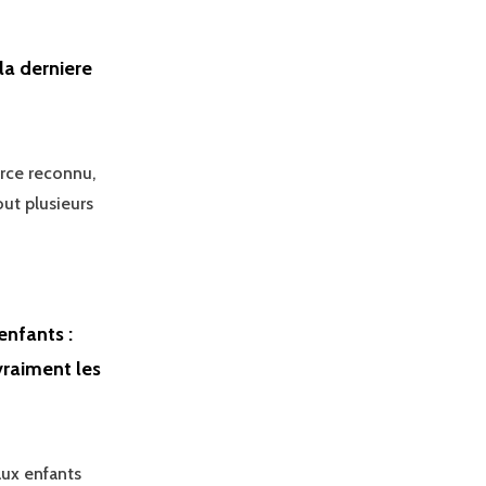
la derniere
rce reconnu,
out plusieurs
enfants :
vraiment les
aux enfants