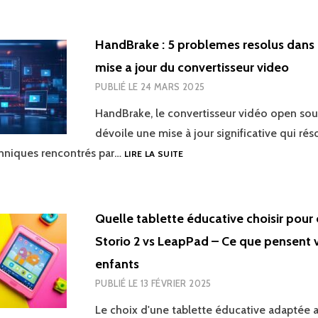
PLANTE
:
8
HandBrake : 5 problemes resolus dans 
SOLUTIONS
mise a jour du convertisseur video
POUR
LE
PUBLIÉ LE
24 MARS 2025
RÉPARER
ET
HandBrake, le convertisseur vidéo open sou
OPTIMISER
dévoile une mise à jour significative qui rés
LE
HANDBRAKE
hniques rencontrés par…
LIRE LA SUITE
DÉMARRAGE
:
WINDOWS
5
PROBLEMES
RESOLUS
Quelle tablette éducative choisir pour 
DANS
Storio 2 vs LeapPad – Ce que pensent 
LA
DERNIERE
enfants
MISE
PUBLIÉ LE
13 FÉVRIER 2025
A
JOUR
Le choix d'une tablette éducative adaptée 
DU