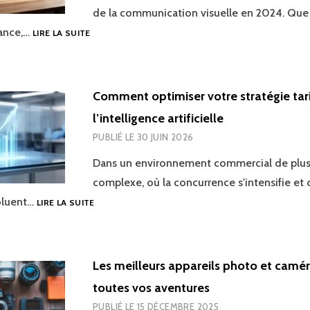
de la communication visuelle en 2024. Que
LOGICIELS
lance,…
LIRE LA SUITE
DE
MISE
EN
PAGE
Comment optimiser votre stratégie tari
:
l’intelligence artificielle
TOP
5
PUBLIÉ LE
30 JUIN 2026
DES
OUTILS
Dans un environnement commercial de plus
EN
complexe, où la concurrence s'intensifie et 
2024,
COMMENT
oluent…
LIRE LA SUITE
DU
OPTIMISER
GRATUIT
VOTRE
AU
STRATÉGIE
PROFESSIONNEL
TARIFAIRE
POUR
Les meilleurs appareils photo et camé
AVEC
VOS
toutes vos aventures
L’INTELLIGENCE
PUBLICATIONS
ARTIFICIELLE
PUBLIÉ LE
15 DÉCEMBRE 2025