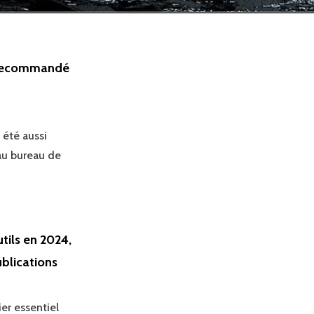
r recommandé
été aussi
 au bureau de
tils en 2024,
ublications
ier essentiel