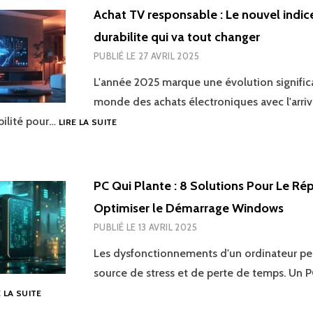
GUIDE
Achat TV responsable : Le nouvel indic
COMPARATIF
durabilite qui va tout changer
POUR
TROUVER
PUBLIÉ LE
27 AVRIL 2025
OÙ
EST
L'année 2025 marque une évolution significa
LA
monde des achats électroniques avec l'arri
LETTRE
ACHAT
bilité pour…
LIRE LA SUITE
M
TV
SUR
RESPONSABLE
UN
:
CLAVIER
LE
QWERTY
PC Qui Plante : 8 Solutions Pour Le Rép
NOUVEL
Optimiser le Démarrage Windows
INDICE
DE
PUBLIÉ LE
13 AVRIL 2025
DURABILITE
QUI
Les dysfonctionnements d'un ordinateur pe
VA
source de stress et de perte de temps. Un P
TOUT
PC
E LA SUITE
CHANGER
QUI